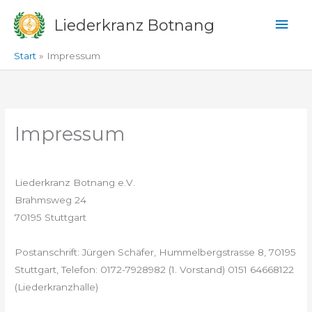
Zum
Hau
Liederkranz Botnang
Inhalt
springen
Start
Impressum
Impressum
Liederkranz Botnang e.V.
Brahmsweg 24
70195 Stuttgart
Postanschrift: Jürgen Schäfer, Hummelbergstrasse 8, 70195
Stuttgart, Telefon: 0172-7928982 (1. Vorstand) 0151 64668122
(Liederkranzhalle)