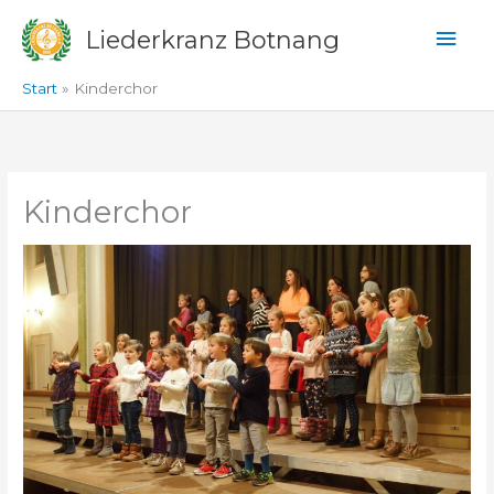
Zum
Hau
Liederkranz Botnang
Inhalt
springen
Start
Kinderchor
Kinderchor