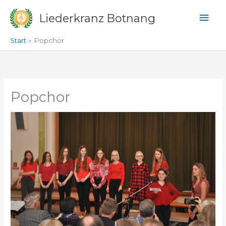
Zum
Hau
Liederkranz Botnang
Inhalt
springen
Start
Popchor
Popchor