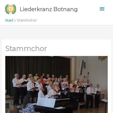
Zum
Hau
Liederkranz Botnang
Inhalt
springen
Start
Stammchor
Stammchor