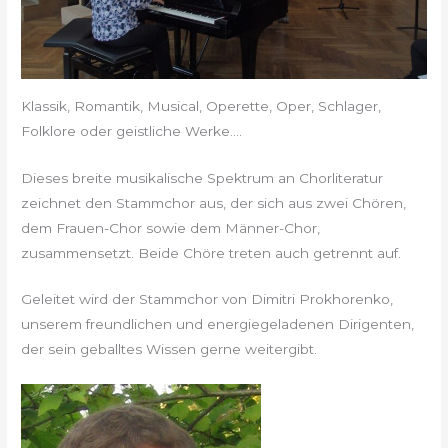
Klassik, Romantik, Musical, Operette, Oper, Schlager,
Folklore oder geistliche Werke….
Dieses breite musikalische Spektrum an Chorliteratur
zeichnet den Stammchor aus, der sich aus zwei Chören,
dem Frauen-Chor sowie dem Männer-Chor,
zusammensetzt. Beide Chöre treten auch getrennt auf.
Geleitet wird der Stammchor von Dimitri Prokhorenko,
unserem freundlichen und energiegeladenen Dirigenten,
der sein geballtes Wissen gerne weitergibt.